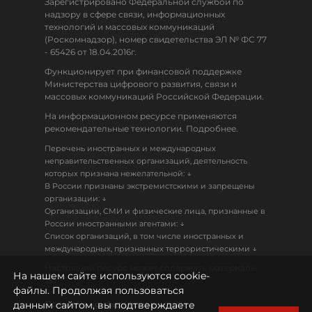
Зарегистрировано Федеральной службой по
надзору в сфере связи, информационных
технологий и массовых коммуникаций
(Роскомнадзор), номер свидетельства ЭЛ № ФС 77
- 65426 от 18.04.2016г.
Функционирует при финансовой поддержке
Министерства цифрового развития, связи и
массовых коммуникаций Российской Федерации.
На информационном ресурсе применяются
рекомендательные технологии. Подробнее.
Перечень иностранных и международных
неправительственных организаций, деятельность
↓
которых признана нежелательной:
В России признаны экстремистскими и запрещены
↓
организации:
Организации, СМИ и физические лица, признанные в
↓
России иностранными агентами:
Список организаций, в том числе иностранных и
↓
международных, признанных террористическими
Настоящий ресурс может содержать материалы
На нашем сайте используются cookie-
18+
файлы. Продолжая пользоваться
данным сайтом, вы подтверждаете
Политика конфиденциальности