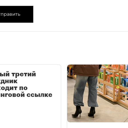
править
ый третий
удник
одит по
нговой ссылке