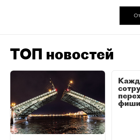
От
ТОП новостей
Кажд
сотр
перех
фиши