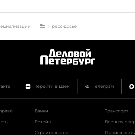
пециализации
Пресс-досье
акте
Перейти в Дзен
Телеграм
право
Банки
Транспорт
сть
Ретейл
Военная опе
Строительство
Происшеств