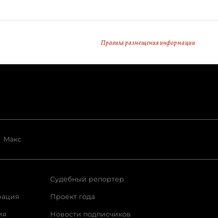
Правила размещения информации
Макс
Судебный репортер
рация
Проект года
ия
Новости подписчиков