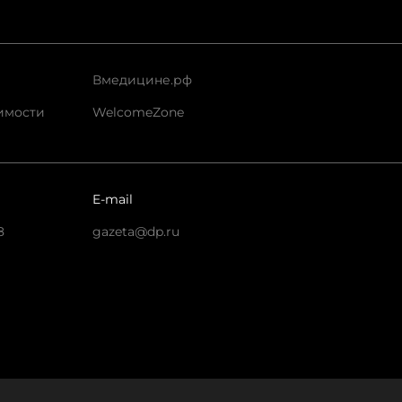
Вмедицине.рф
имости
WelcomeZone
E-mail
8
gazeta@dp.ru