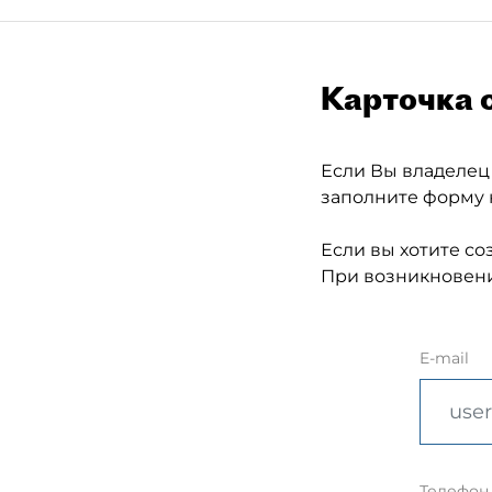
Карточка 
Если Вы владелец
заполните форму 
Если вы хотите со
При возникновени
E-mail
Телефон