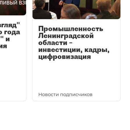
згляд"
Промышленность
ю года
Ленинградской
" и
области –
ия
инвестиции, кадры,
цифровизация
Новости подписчиков