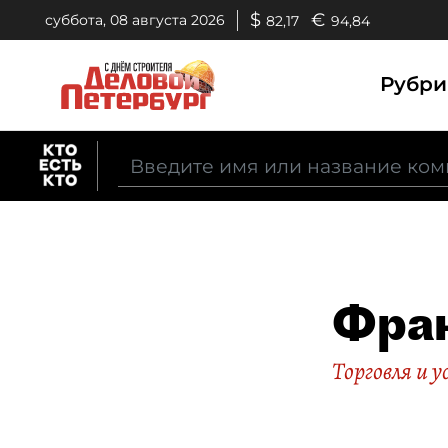
$
€
суббота, 08 августа 2026
82,17
94,84
Рубр
Фра
Торговля и у