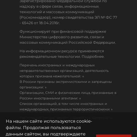
Зарегистрировано Федеральной службой по
надзору в сфере связи, информационных
технологий и массовых коммуникаций
(Роскомнадзор), номер свидетельства ЭЛ № ФС 77
- 65426 от 18.04.2016г.
Функционирует при финансовой поддержке
Министерства цифрового развития, связи и
массовых коммуникаций Российской Федерации.
На информационном ресурсе применяются
рекомендательные технологии. Подробнее.
Перечень иностранных и международных
неправительственных организаций, деятельность
↓
которых признана нежелательной:
В России признаны экстремистскими и запрещены
↓
организации:
Организации, СМИ и физические лица, признанные в
↓
России иностранными агентами:
Список организаций, в том числе иностранных и
↓
международных, признанных террористическими
Настоящий ресурс может содержать материалы
На нашем сайте используются cookie-
18+
файлы. Продолжая пользоваться
данным сайтом, вы подтверждаете
Политика конфиденциальности