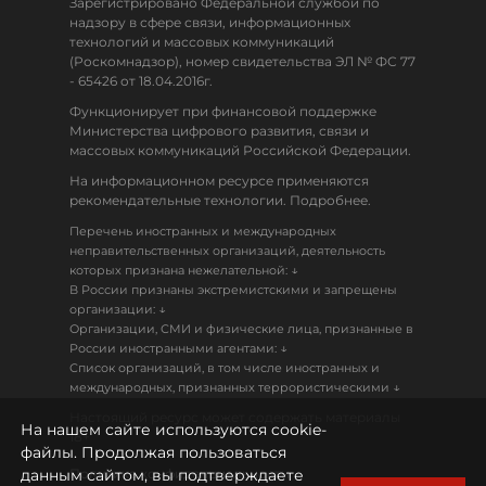
Зарегистрировано Федеральной службой по
надзору в сфере связи, информационных
технологий и массовых коммуникаций
(Роскомнадзор), номер свидетельства ЭЛ № ФС 77
- 65426 от 18.04.2016г.
Функционирует при финансовой поддержке
Министерства цифрового развития, связи и
массовых коммуникаций Российской Федерации.
На информационном ресурсе применяются
рекомендательные технологии. Подробнее.
Перечень иностранных и международных
неправительственных организаций, деятельность
↓
которых признана нежелательной:
В России признаны экстремистскими и запрещены
↓
организации:
Организации, СМИ и физические лица, признанные в
↓
России иностранными агентами:
Список организаций, в том числе иностранных и
↓
международных, признанных террористическими
Настоящий ресурс может содержать материалы
На нашем сайте используются cookie-
18+
файлы. Продолжая пользоваться
данным сайтом, вы подтверждаете
Политика конфиденциальности