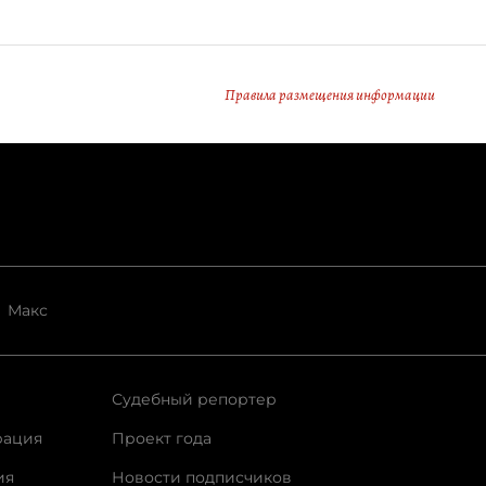
Правила размещения информации
Макс
Судебный репортер
рация
Проект года
ия
Новости подписчиков