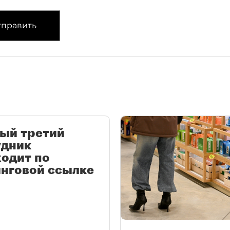
править
ый третий
удник
одит по
нговой ссылке