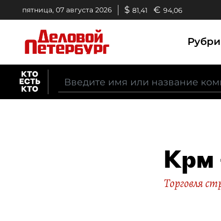
$
€
пятница, 07 августа 2026
81,41
94,06
Рубр
Крм 
Торговля с