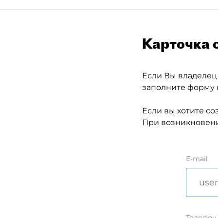
Карточка 
Если Вы владелец
заполните форму 
Если вы хотите со
При возникновени
E-mail
Телефон