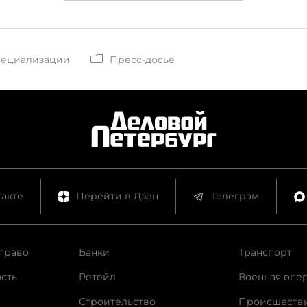
пециализации
Пресс-досье
акте
Перейти в Дзен
Телеграм
право
Банки
Транспорт
сть
Ретейл
Военная опе
Строительство
Происшеств