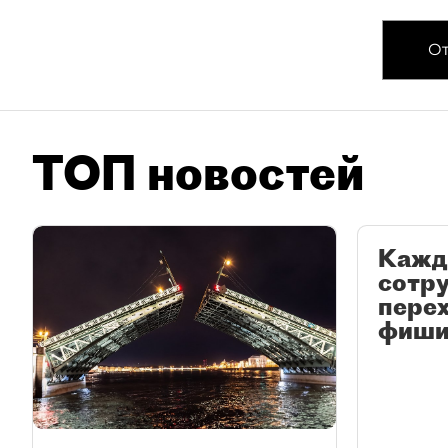
От
ТОП новостей
Кажд
сотр
перех
фиши