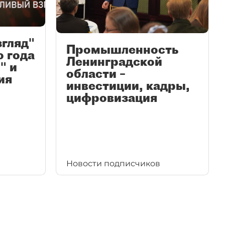
згляд"
Промышленность
ю года
Ленинградской
" и
области –
ия
инвестиции, кадры,
цифровизация
Новости подписчиков