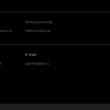
Вмедицине.рф
имости
WelcomeZone
E-mail
8
gazeta@dp.ru