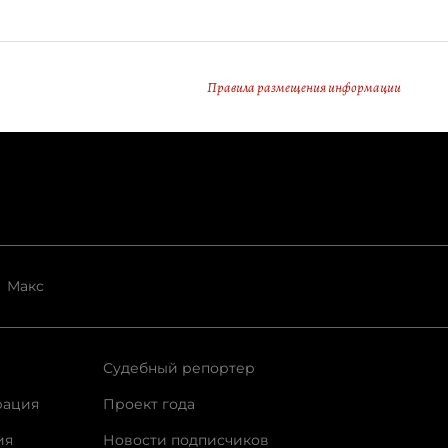
Правила размещения информации
Макс
Судебный репортер
рация
Проект года
ия
Новости подписчиков