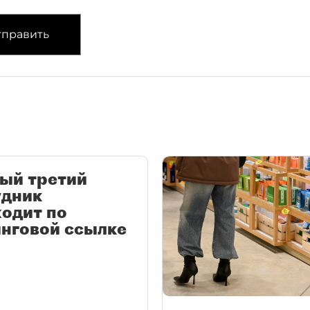
править
ый третий
удник
одит по
нговой ссылке