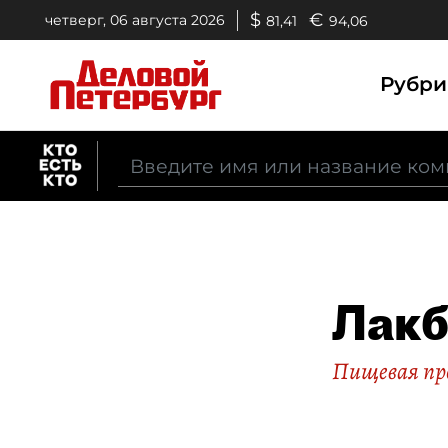
$
€
четверг, 06 августа 2026
81,41
94,06
Рубр
Лак
Пищевая п