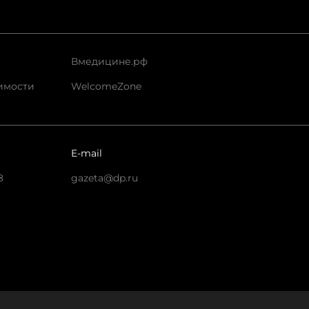
Вмедицине.рф
имости
WelcomeZone
E-mail
8
gazeta@dp.ru