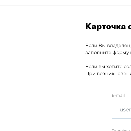
Карточка 
Если Вы владелец
заполните форму 
Если вы хотите со
При возникновени
E-mail
Телефон