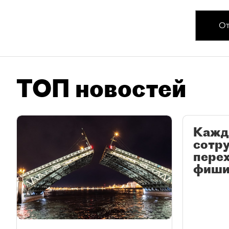
От
ТОП новостей
Кажд
сотр
перех
фиши