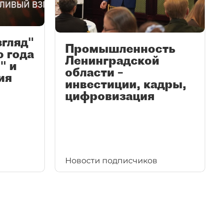
згляд"
Промышленность
ю года
Ленинградской
" и
области –
ия
инвестиции, кадры,
цифровизация
Новости подписчиков