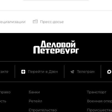
пециализации
Пресс-досье
акте
Перейти в Дзен
Телеграм
право
Банки
Транспорт
сть
Ретейл
Военная опе
Строительство
Происшеств