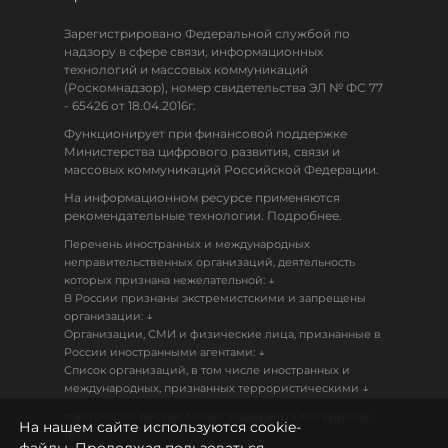
Зарегистрировано Федеральной службой по
надзору в сфере связи, информационных
технологий и массовых коммуникаций
(Роскомнадзор), номер свидетельства ЭЛ № ФС 77
- 65426 от 18.04.2016г.
Функционирует при финансовой поддержке
Министерства цифрового развития, связи и
массовых коммуникаций Российской Федерации.
На информационном ресурсе применяются
рекомендательные технологии. Подробнее.
Перечень иностранных и международных
неправительственных организаций, деятельность
↓
которых признана нежелательной:
В России признаны экстремистскими и запрещены
↓
организации:
Организации, СМИ и физические лица, признанные в
↓
России иностранными агентами:
Список организаций, в том числе иностранных и
↓
международных, признанных террористическими
Настоящий ресурс может содержать материалы
На нашем сайте используются cookie-
18+