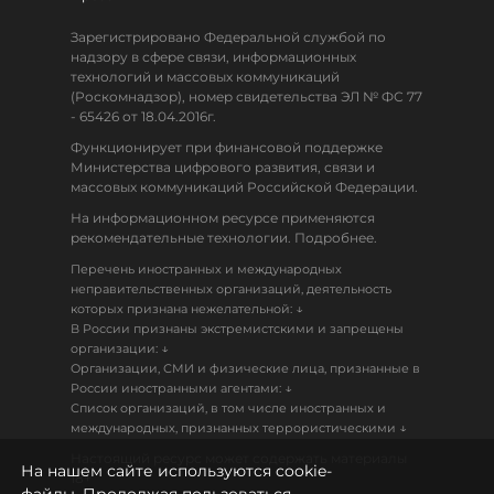
Зарегистрировано Федеральной службой по
надзору в сфере связи, информационных
технологий и массовых коммуникаций
(Роскомнадзор), номер свидетельства ЭЛ № ФС 77
- 65426 от 18.04.2016г.
Функционирует при финансовой поддержке
Министерства цифрового развития, связи и
массовых коммуникаций Российской Федерации.
На информационном ресурсе применяются
рекомендательные технологии. Подробнее.
Перечень иностранных и международных
неправительственных организаций, деятельность
↓
которых признана нежелательной:
В России признаны экстремистскими и запрещены
↓
организации:
Организации, СМИ и физические лица, признанные в
↓
России иностранными агентами:
Список организаций, в том числе иностранных и
↓
международных, признанных террористическими
Настоящий ресурс может содержать материалы
На нашем сайте используются cookie-
18+