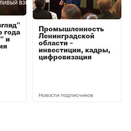
згляд"
Промышленность
ю года
Ленинградской
" и
области –
ия
инвестиции, кадры,
цифровизация
Новости подписчиков