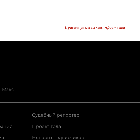
Правила размещения информации
Макс
Судебный репортер
рация
Проект года
ия
Новости подписчиков