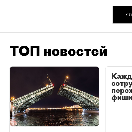
От
ТОП новостей
Кажд
сотр
перех
фиши