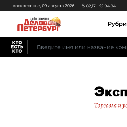
$
€
воскресенье, 09 августа 2026
82,17
94,84
Рубр
Эксп
Торговля и у