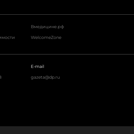
Вмедицине.рф
имости
WelcomeZone
E-mail
8
gazeta@dp.ru