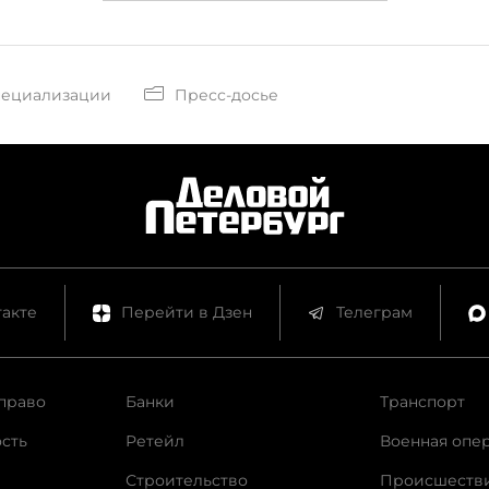
пециализации
Пресс-досье
акте
Перейти в Дзен
Телеграм
право
Банки
Транспорт
сть
Ретейл
Военная опе
Строительство
Происшеств