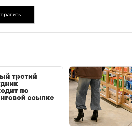
править
ый третий
удник
одит по
нговой ссылке