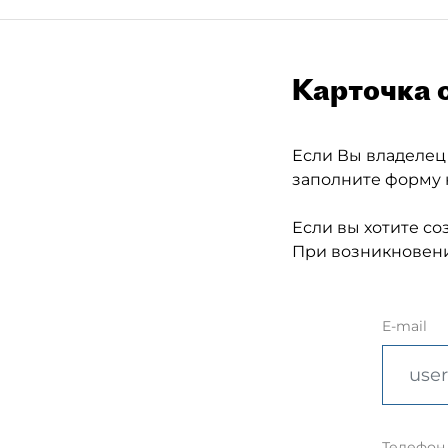
Карточка 
Если Вы владелец
заполните форму 
Если вы хотите со
При возникновени
E-mail
Телефон