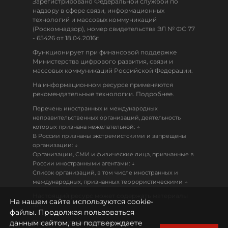
Зарегистрировано Федеральной службой по
надзору в сфере связи, информационных
технологий и массовых коммуникаций
(Роскомнадзор), номер свидетельства ЭЛ № ФС 77
- 65426 от 18.04.2016г.
Функционирует при финансовой поддержке
Министерства цифрового развития, связи и
массовых коммуникаций Российской Федерации.
На информационном ресурсе применяются
рекомендательные технологии. Подробнее.
Перечень иностранных и международных
неправительственных организаций, деятельность
↓
которых признана нежелательной:
В России признаны экстремистскими и запрещены
↓
организации:
Организации, СМИ и физические лица, признанные в
↓
России иностранными агентами:
Список организаций, в том числе иностранных и
↓
международных, признанных террористическими
Настоящий ресурс может содержать материалы
На нашем сайте используются cookie-
18+
файлы. Продолжая пользоваться
данным сайтом, вы подтверждаете
Политика конфиденциальности