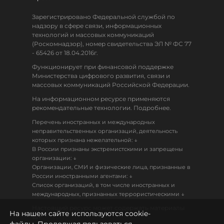
Зарегистрировано Федеральной службой по
надзору в сфере связи, информационных
технологий и массовых коммуникаций
(Роскомнадзор), номер свидетельства ЭЛ № ФС 77
- 65426 от 18.04.2016г.
Функционирует при финансовой поддержке
Министерства цифрового развития, связи и
массовых коммуникаций Российской Федерации.
На информационном ресурсе применяются
рекомендательные технологии. Подробнее.
Перечень иностранных и международных
неправительственных организаций, деятельность
↓
которых признана нежелательной:
В России признаны экстремистскими и запрещены
↓
организации:
Организации, СМИ и физические лица, признанные в
↓
России иностранными агентами:
Список организаций, в том числе иностранных и
↓
международных, признанных террористическими
Настоящий ресурс может содержать материалы
На нашем сайте используются cookie-
18+