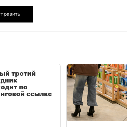
править
ый третий
удник
одит по
нговой ссылке