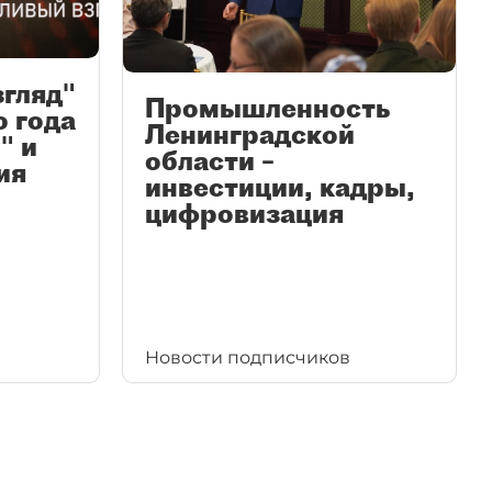
згляд"
Промышленность
ю года
Ленинградской
" и
области –
ия
инвестиции, кадры,
цифровизация
Новости подписчиков