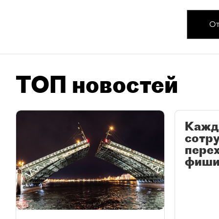
От
ТОП новостей
Кажд
сотр
перех
фиши