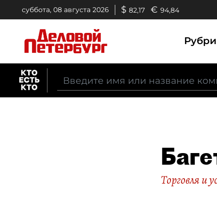
$
€
суббота, 08 августа 2026
82,17
94,84
Рубр
Баге
Торговля и у