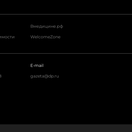
Вмедицине.рф
имости
WelcomeZone
E-mail
8
gazeta@dp.ru