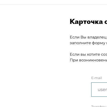
Карточка 
Если Вы владелец
заполните форму 
Если вы хотите со
При возникновени
E-mail
Телефон