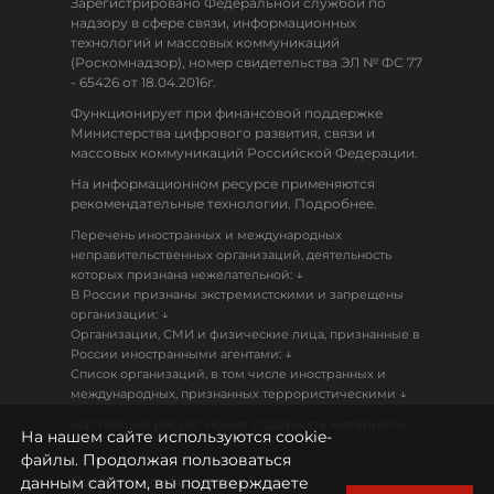
Зарегистрировано Федеральной службой по
надзору в сфере связи, информационных
технологий и массовых коммуникаций
(Роскомнадзор), номер свидетельства ЭЛ № ФС 77
- 65426 от 18.04.2016г.
Функционирует при финансовой поддержке
Министерства цифрового развития, связи и
массовых коммуникаций Российской Федерации.
На информационном ресурсе применяются
рекомендательные технологии. Подробнее.
Перечень иностранных и международных
неправительственных организаций, деятельность
↓
которых признана нежелательной:
В России признаны экстремистскими и запрещены
↓
организации:
Организации, СМИ и физические лица, признанные в
↓
России иностранными агентами:
Список организаций, в том числе иностранных и
↓
международных, признанных террористическими
Настоящий ресурс может содержать материалы
На нашем сайте используются cookie-
18+
файлы. Продолжая пользоваться
данным сайтом, вы подтверждаете
Политика конфиденциальности