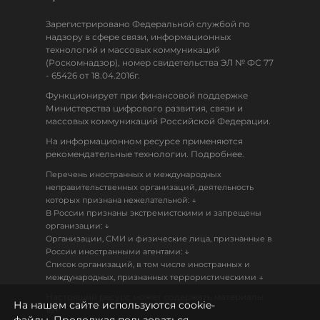
Зарегистрировано Федеральной службой по
надзору в сфере связи, информационных
технологий и массовых коммуникаций
(Роскомнадзор), номер свидетельства ЭЛ № ФС 77
- 65426 от 18.04.2016г.
Функционирует при финансовой поддержке
Министерства цифрового развития, связи и
массовых коммуникаций Российской Федерации.
На информационном ресурсе применяются
рекомендательные технологии. Подробнее.
Перечень иностранных и международных
неправительственных организаций, деятельность
↓
которых признана нежелательной:
В России признаны экстремистскими и запрещены
↓
организации:
Организации, СМИ и физические лица, признанные в
↓
России иностранными агентами:
Список организаций, в том числе иностранных и
↓
международных, признанных террористическими
Настоящий ресурс может содержать материалы
На нашем сайте используются cookie-
18+