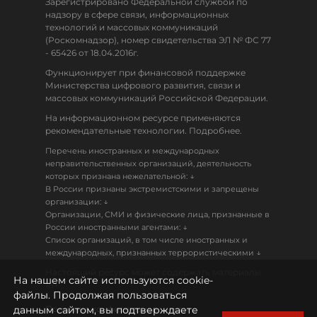
Зарегистрировано Федеральной службой по
надзору в сфере связи, информационных
технологий и массовых коммуникаций
(Роскомнадзор), номер свидетельства ЭЛ № ФС 77
- 65426 от 18.04.2016г.
Функционирует при финансовой поддержке
Министерства цифрового развития, связи и
массовых коммуникаций Российской Федерации.
На информационном ресурсе применяются
рекомендательные технологии. Подробнее.
Перечень иностранных и международных
неправительственных организаций, деятельность
↓
которых признана нежелательной:
В России признаны экстремистскими и запрещены
↓
организации:
Организации, СМИ и физические лица, признанные в
↓
России иностранными агентами:
Список организаций, в том числе иностранных и
↓
международных, признанных террористическими
Настоящий ресурс может содержать материалы
На нашем сайте используются cookie-
18+
файлы. Продолжая пользоваться
данным сайтом, вы подтверждаете
Политика конфиденциальности