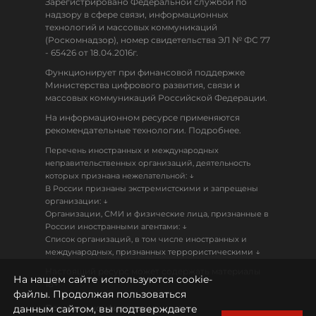
Зарегистрировано Федеральной службой по
надзору в сфере связи, информационных
технологий и массовых коммуникаций
(Роскомнадзор), номер свидетельства ЭЛ № ФС 77
- 65426 от 18.04.2016г.
Функционирует при финансовой поддержке
Министерства цифрового развития, связи и
массовых коммуникаций Российской Федерации.
На информационном ресурсе применяются
рекомендательные технологии. Подробнее.
Перечень иностранных и международных
неправительственных организаций, деятельность
↓
которых признана нежелательной:
В России признаны экстремистскими и запрещены
↓
организации:
Организации, СМИ и физические лица, признанные в
↓
России иностранными агентами:
Список организаций, в том числе иностранных и
↓
международных, признанных террористическими
Настоящий ресурс может содержать материалы
На нашем сайте используются cookie-
18+
файлы. Продолжая пользоваться
данным сайтом, вы подтверждаете
Политика конфиденциальности