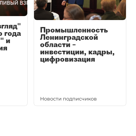
згляд"
Промышленность
ю года
Ленинградской
" и
области –
ия
инвестиции, кадры,
цифровизация
Новости подписчиков