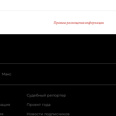
Правила размещения информации
Макс
Судебный репортер
рация
Проект года
ия
Новости подписчиков