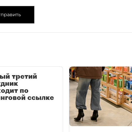
править
ый третий
удник
одит по
нговой ссылке