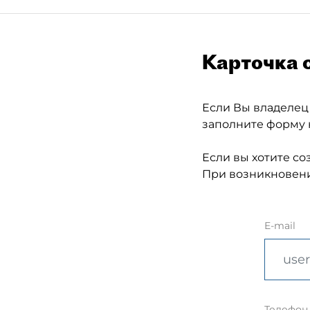
Карточка 
Если Вы владелец
заполните форму 
Если вы хотите со
При возникновени
E-mail
Телефон