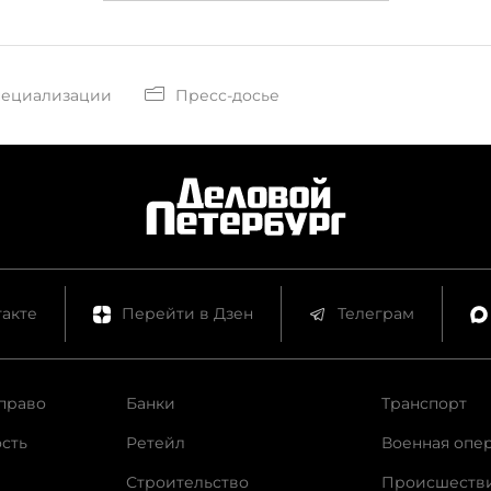
пециализации
Пресс-досье
акте
Перейти в Дзен
Телеграм
право
Банки
Транспорт
сть
Ретейл
Военная опе
Строительство
Происшеств