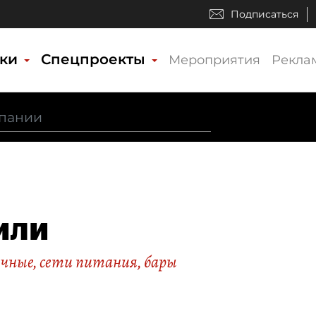
Подписаться
ики
Спецпроекты
Мероприятия
Рекла
или
очные, сети питания, бары