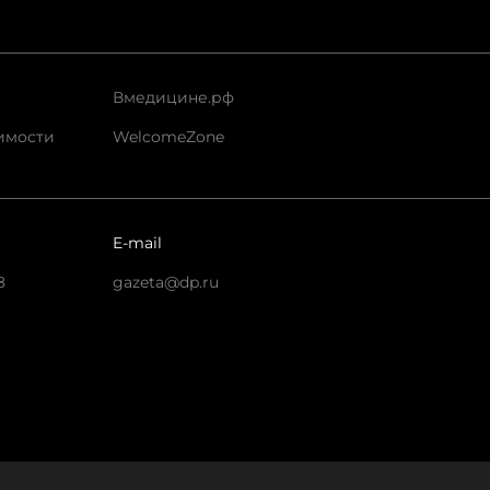
Вмедицине.рф
имости
WelcomeZone
E-mail
8
gazeta@dp.ru