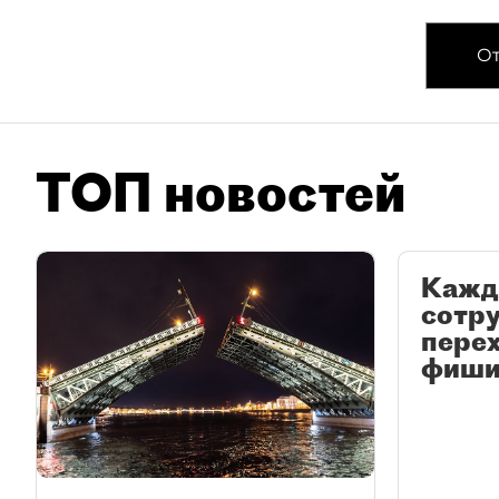
От
ТОП новостей
Кажд
сотр
перех
фиши