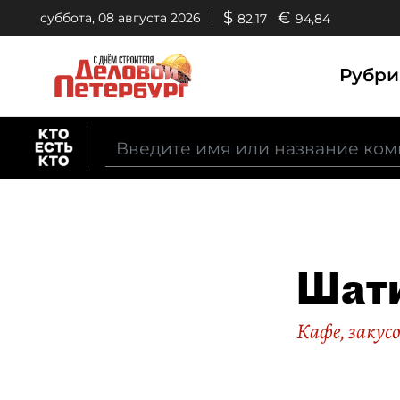
$
€
суббота, 08 августа 2026
82,17
94,84
Рубр
Шат
Кафе, закус