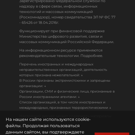
Зарегистрировано Федеральной службой по
надзору в сфере связи, информационных
технологий и массовых коммуникаций
(Роскомнадзор), номер свидетельства ЭЛ № ФС 77
- 65426 от 18.04.2016г.
Функционирует при финансовой поддержке
Министерства цифрового развития, связи и
массовых коммуникаций Российской Федерации.
На информационном ресурсе применяются
рекомендательные технологии. Подробнее.
Перечень иностранных и международных
неправительственных организаций, деятельность
↓
которых признана нежелательной:
В России признаны экстремистскими и запрещены
↓
организации:
Организации, СМИ и физические лица, признанные в
↓
России иностранными агентами:
Список организаций, в том числе иностранных и
↓
международных, признанных террористическими
Настоящий ресурс может содержать материалы
На нашем сайте используются cookie-
18+
файлы. Продолжая пользоваться
данным сайтом, вы подтверждаете
Политика конфиденциальности