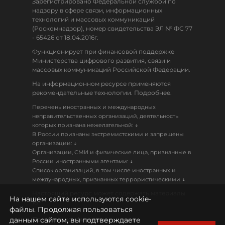
Зарегистрировано Федеральной службой по
надзору в сфере связи, информационных
технологий и массовых коммуникаций
(Роскомнадзор), номер свидетельства ЭЛ № ФС 77
- 65426 от 18.04.2016г.
Функционирует при финансовой поддержке
Министерства цифрового развития, связи и
массовых коммуникаций Российской Федерации.
На информационном ресурсе применяются
рекомендательные технологии. Подробнее.
Перечень иностранных и международных
неправительственных организаций, деятельность
↓
которых признана нежелательной:
В России признаны экстремистскими и запрещены
↓
организации:
Организации, СМИ и физические лица, признанные в
↓
России иностранными агентами:
Список организаций, в том числе иностранных и
↓
международных, признанных террористическими
Настоящий ресурс может содержать материалы
На нашем сайте используются cookie-
18+
файлы. Продолжая пользоваться
данным сайтом, вы подтверждаете
Политика конфиденциальности