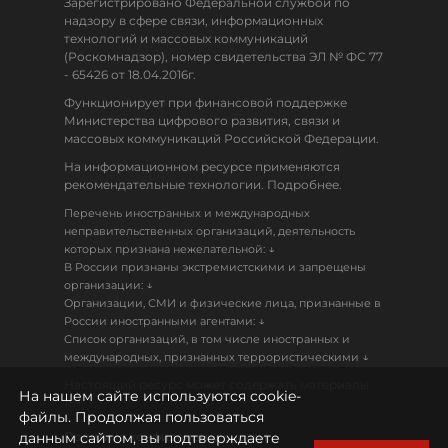
Зарегистрировано Федеральной службой по
надзору в сфере связи, информационных
технологий и массовых коммуникаций
(Роскомнадзор), номер свидетельства ЭЛ № ФС 77
- 65426 от 18.04.2016г.
Функционирует при финансовой поддержке
Министерства цифрового развития, связи и
массовых коммуникаций Российской Федерации.
На информационном ресурсе применяются
рекомендательные технологии. Подробнее.
Перечень иностранных и международных
неправительственных организаций, деятельность
↓
которых признана нежелательной:
В России признаны экстремистскими и запрещены
↓
организации:
Организации, СМИ и физические лица, признанные в
↓
России иностранными агентами:
Список организаций, в том числе иностранных и
↓
международных, признанных террористическими
Настоящий ресурс может содержать материалы
На нашем сайте используются cookie-
18+
файлы. Продолжая пользоваться
данным сайтом, вы подтверждаете
Политика конфиденциальности