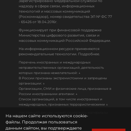
Зарегистрировано Федеральной службой по
надзору в сфере связи, информационных
технологий и массовых коммуникаций
(Роскомнадзор), номер свидетельства ЭЛ № ФС 77
- 65426 от 18.04.2016г.
Функционирует при финансовой поддержке
Министерства цифрового развития, связи и
массовых коммуникаций Российской Федерации.
На информационном ресурсе применяются
рекомендательные технологии. Подробнее.
Перечень иностранных и международных
неправительственных организаций, деятельность
↓
которых признана нежелательной:
В России признаны экстремистскими и запрещены
↓
организации:
Организации, СМИ и физические лица, признанные в
↓
России иностранными агентами:
Список организаций, в том числе иностранных и
↓
международных, признанных террористическими
Настоящий ресурс может содержать материалы
На нашем сайте используются cookie-
18+
файлы. Продолжая пользоваться
данным сайтом, вы подтверждаете
Политика конфиденциальности