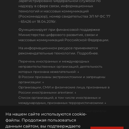
Зарегистрировано Федеральной службой по
надзору в сфере связи, информационных
технологий и массовых коммуникаций
(Роскомнадзор), номер свидетельства ЭЛ № ФС 77
- 65426 от 18.04.2016г.
Функционирует при финансовой поддержке
Министерства цифрового развития, связи и
массовых коммуникаций Российской Федерации.
На информационном ресурсе применяются
рекомендательные технологии. Подробнее.
Перечень иностранных и международных
неправительственных организаций, деятельность
↓
которых признана нежелательной:
В России признаны экстремистскими и запрещены
↓
организации:
Организации, СМИ и физические лица, признанные в
↓
России иностранными агентами:
Список организаций, в том числе иностранных и
↓
международных, признанных террористическими
Настоящий ресурс может содержать материалы
На нашем сайте используются cookie-
18+
файлы. Продолжая пользоваться
данным сайтом, вы подтверждаете
Политика конфиденциальности