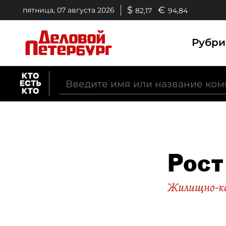
$
€
пятница, 07 августа 2026
82,17
94,84
Рубр
Рост
Жилищно-ко