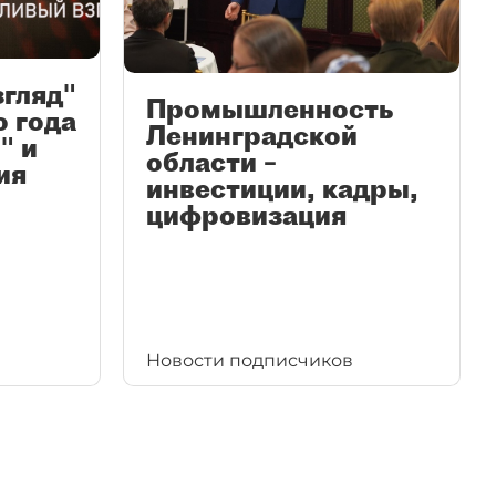
згляд"
Промышленность
ю года
Ленинградской
" и
области –
ия
инвестиции, кадры,
цифровизация
Новости подписчиков