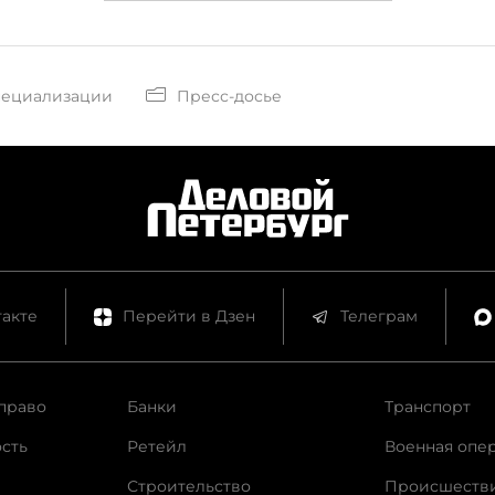
пециализации
Пресс-досье
акте
Перейти в Дзен
Телеграм
право
Банки
Транспорт
сть
Ретейл
Военная опе
Строительство
Происшеств