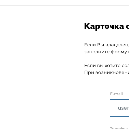
Карточка 
Если Вы владелец
заполните форму 
Если вы хотите со
При возникновени
E-mail
Телефон