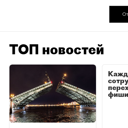
От
ТОП новостей
Кажд
сотр
перех
фиши