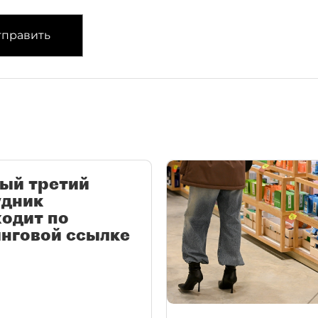
править
ый третий
удник
одит по
нговой ссылке