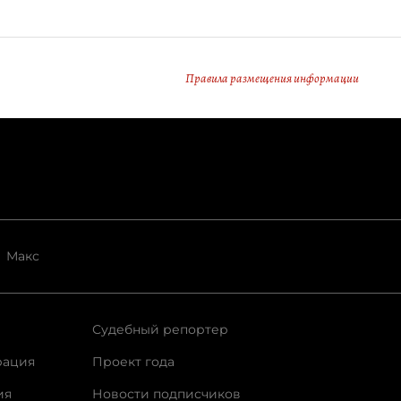
Правила размещения информации
Макс
Судебный репортер
рация
Проект года
ия
Новости подписчиков