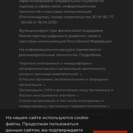
Зарегистрировано Федеральной службой по
надзору в сфере связи, информационных
технологий и массовых коммуникаций
(Роскомнадзор), номер свидетельства ЭЛ № ФС 77
- 65426 от 18.04.2016г.
Функционирует при финансовой поддержке
Министерства цифрового развития, связи и
массовых коммуникаций Российской Федерации.
На информационном ресурсе применяются
рекомендательные технологии. Подробнее.
Перечень иностранных и международных
неправительственных организаций, деятельность
↓
которых признана нежелательной:
В России признаны экстремистскими и запрещены
↓
организации:
Организации, СМИ и физические лица, признанные в
↓
России иностранными агентами:
Список организаций, в том числе иностранных и
↓
международных, признанных террористическими
Настоящий ресурс может содержать материалы
На нашем сайте используются cookie-
18+
файлы. Продолжая пользоваться
данным сайтом, вы подтверждаете
Политика конфиденциальности