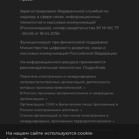
Зарегистрировано Федеральной службой по
надзору в сфере связи, информационных
технологий и массовых коммуникаций
(Роскомнадзор), номер свидетельства ЭЛ № ФС 77
- 65426 от 18.04.2016г.
Функционирует при финансовой поддержке
Министерства цифрового развития, связи и
массовых коммуникаций Российской Федерации.
На информационном ресурсе применяются
рекомендательные технологии. Подробнее.
Перечень иностранных и международных
неправительственных организаций, деятельность
↓
которых признана нежелательной:
В России признаны экстремистскими и запрещены
↓
организации:
Организации, СМИ и физические лица, признанные в
↓
России иностранными агентами:
Список организаций, в том числе иностранных и
↓
международных, признанных террористическими
Настоящий ресурс может содержать материалы
На нашем сайте используются cookie-
18+