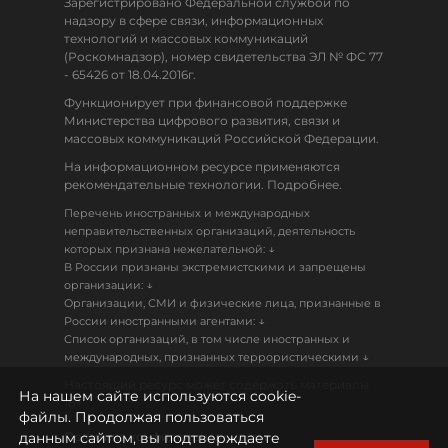
Зарегистрировано Федеральной службой по
надзору в сфере связи, информационных
технологий и массовых коммуникаций
(Роскомнадзор), номер свидетельства ЭЛ № ФС 77
- 65426 от 18.04.2016г.
Функционирует при финансовой поддержке
Министерства цифрового развития, связи и
массовых коммуникаций Российской Федерации.
На информационном ресурсе применяются
рекомендательные технологии. Подробнее.
Перечень иностранных и международных
неправительственных организаций, деятельность
↓
которых признана нежелательной:
В России признаны экстремистскими и запрещены
↓
организации:
Организации, СМИ и физические лица, признанные в
↓
России иностранными агентами:
Список организаций, в том числе иностранных и
↓
международных, признанных террористическими
Настоящий ресурс может содержать материалы
На нашем сайте используются cookie-
18+
файлы. Продолжая пользоваться
данным сайтом, вы подтверждаете
Политика конфиденциальности