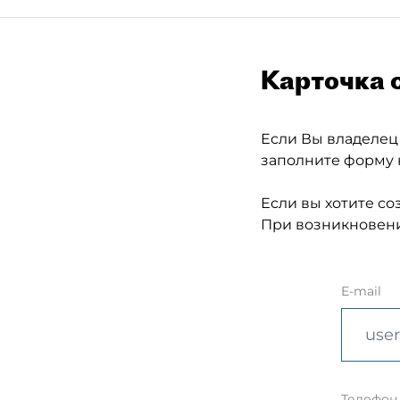
Карточка 
Если Вы владелец
заполните форму 
Если вы хотите со
При возникновени
E-mail
Телефон