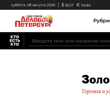
$
€
суббота, 08 августа 2026
82,17
94,84
Рубр
Золо
Торговля и у