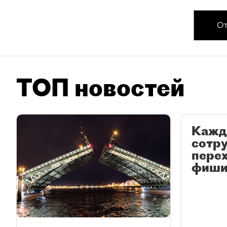
От
ТОП новостей
Кажд
сотр
перех
фиши