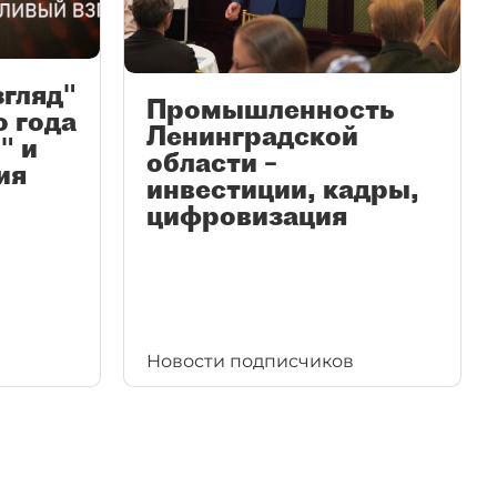
згляд"
Промышленность
ю года
Ленинградской
" и
области –
ия
инвестиции, кадры,
цифровизация
Новости подписчиков