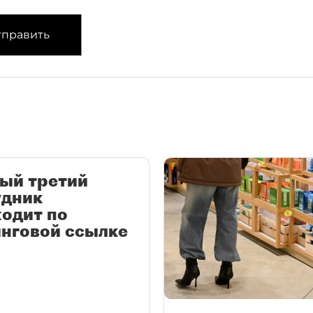
править
ый третий
удник
одит по
нговой ссылке