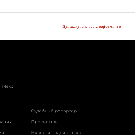
Правила размещения информации
Макс
Судебный репортер
рация
Проект года
ия
Новости подписчиков