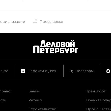
пециализации
Пресс-досье
акте
Перейти в Дзен
Телеграм
право
Банки
Транспорт
сть
Ретейл
Военная опе
Строительство
Происшеств