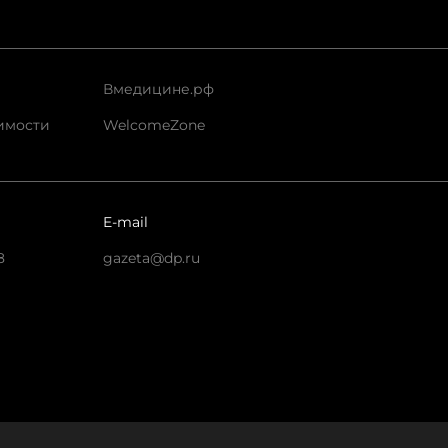
Вмедицине.рф
имости
WelcomeZone
E-mail
8
gazeta@dp.ru