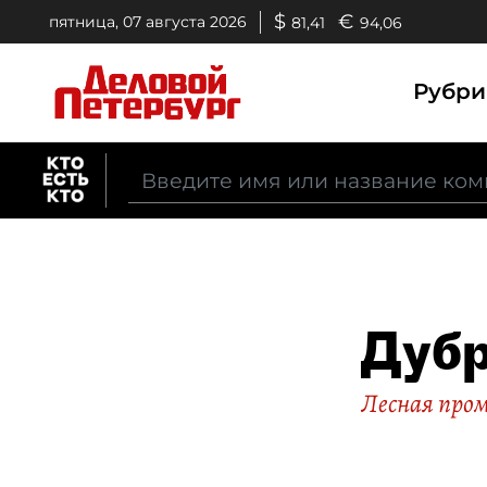
$
€
пятница, 07 августа 2026
81,41
94,06
Рубр
Дубр
Лесная про