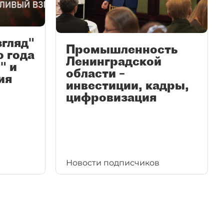
згляд"
Промышленность
ю года
Ленинградской
" и
области –
ия
инвестиции, кадры,
цифровизация
Новости подписчиков