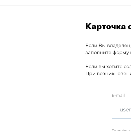
Карточка 
Если Вы владелец
заполните форму 
Если вы хотите со
При возникновени
E-mail
Телефон