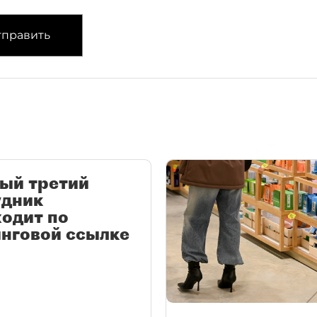
править
ый третий
удник
одит по
нговой ссылке