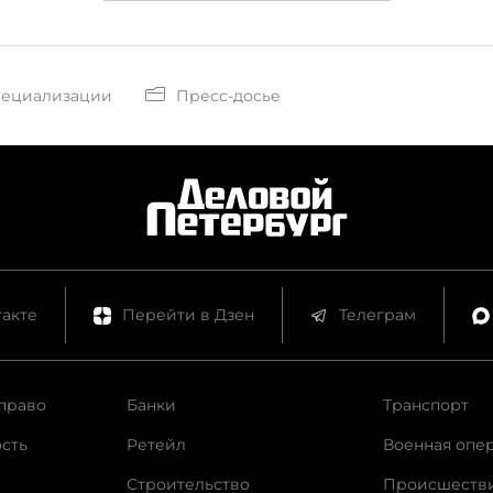
пециализации
Пресс-досье
акте
Перейти в Дзен
Телеграм
право
Банки
Транспорт
сть
Ретейл
Военная опе
Строительство
Происшеств