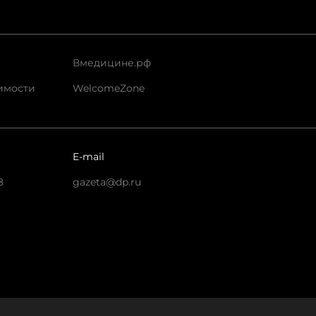
Вмедицине.рф
имости
WelcomeZone
E-mail
8
gazeta@dp.ru