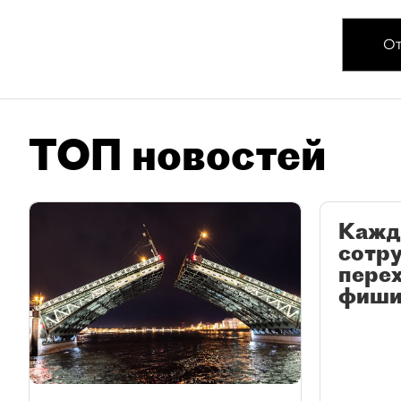
От
ТОП новостей
Кажд
сотр
перех
фиши