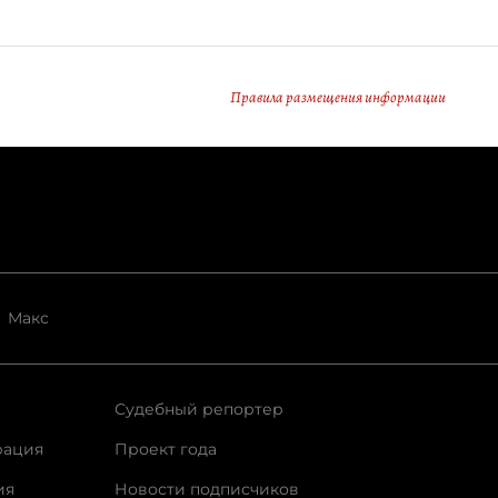
Правила размещения информации
Макс
Судебный репортер
рация
Проект года
ия
Новости подписчиков