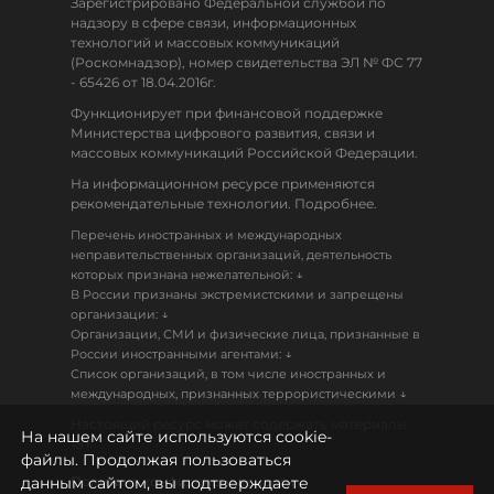
Зарегистрировано Федеральной службой по
надзору в сфере связи, информационных
технологий и массовых коммуникаций
(Роскомнадзор), номер свидетельства ЭЛ № ФС 77
- 65426 от 18.04.2016г.
Функционирует при финансовой поддержке
Министерства цифрового развития, связи и
массовых коммуникаций Российской Федерации.
На информационном ресурсе применяются
рекомендательные технологии. Подробнее.
Перечень иностранных и международных
неправительственных организаций, деятельность
↓
которых признана нежелательной:
В России признаны экстремистскими и запрещены
↓
организации:
Организации, СМИ и физические лица, признанные в
↓
России иностранными агентами:
Список организаций, в том числе иностранных и
↓
международных, признанных террористическими
Настоящий ресурс может содержать материалы
На нашем сайте используются cookie-
18+
файлы. Продолжая пользоваться
данным сайтом, вы подтверждаете
Политика конфиденциальности