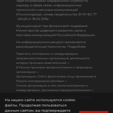
Зарегистрировано Федеральной службой по
надзору в сфере связи, информационных
технологий и массовых коммуникаций
(Роскомнадзор), номер свидетельства ЭЛ № ФС 77
- 65426 от 18.04.2016г.
Функционирует при финансовой поддержке
Министерства цифрового развития, связи и
массовых коммуникаций Российской Федерации.
На информационном ресурсе применяются
рекомендательные технологии. Подробнее.
Перечень иностранных и международных
неправительственных организаций, деятельность
↓
которых признана нежелательной:
В России признаны экстремистскими и запрещены
↓
организации:
Организации, СМИ и физические лица, признанные в
↓
России иностранными агентами:
Список организаций, в том числе иностранных и
↓
международных, признанных террористическими
Настоящий ресурс может содержать материалы
На нашем сайте используются cookie-
18+
файлы. Продолжая пользоваться
данным сайтом, вы подтверждаете
Политика конфиденциальности