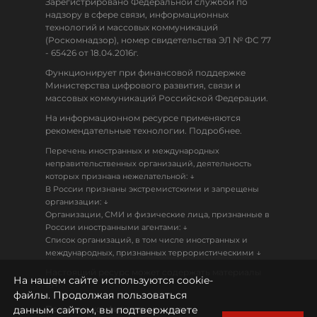
Зарегистрировано Федеральной службой по
надзору в сфере связи, информационных
технологий и массовых коммуникаций
(Роскомнадзор), номер свидетельства ЭЛ № ФС 77
- 65426 от 18.04.2016г.
Функционирует при финансовой поддержке
Министерства цифрового развития, связи и
массовых коммуникаций Российской Федерации.
На информационном ресурсе применяются
рекомендательные технологии. Подробнее.
Перечень иностранных и международных
неправительственных организаций, деятельность
↓
которых признана нежелательной:
В России признаны экстремистскими и запрещены
↓
организации:
Организации, СМИ и физические лица, признанные в
↓
России иностранными агентами:
Список организаций, в том числе иностранных и
↓
международных, признанных террористическими
Настоящий ресурс может содержать материалы
На нашем сайте используются cookie-
18+
файлы. Продолжая пользоваться
данным сайтом, вы подтверждаете
Политика конфиденциальности