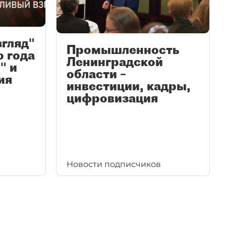
згляд"
Промышленность
ю года
Ленинградской
" и
области –
ия
инвестиции, кадры,
цифровизация
Новости подписчиков