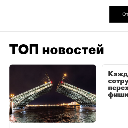
От
ТОП новостей
Кажд
сотр
перех
фиши