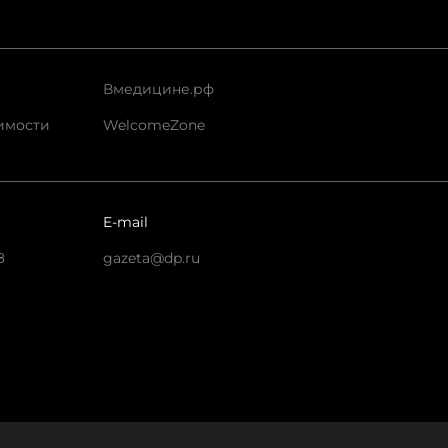
Вмедицине.рф
имости
WelcomeZone
E-mail
8
gazeta@dp.ru