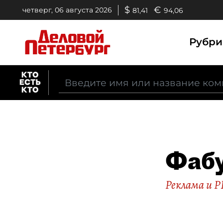
$
€
четверг, 06 августа 2026
81,41
94,06
Рубр
Фаб
Реклама и P