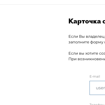
Карточка 
Если Вы владелец
заполните форму 
Если вы хотите со
При возникновени
E-mail
Телефон