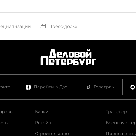
пециализации
Пресс-досье
акте
Перейти в Дзен
Телеграм
право
Банки
Транспорт
сть
Ретейл
Военная опе
Строительство
Происшеств