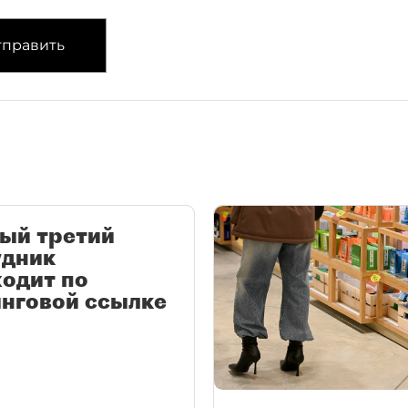
править
ый третий
удник
одит по
нговой ссылке