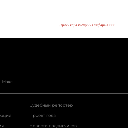
Правила размещения информации
Макс
Судебный репортер
рация
Проект года
ия
Новости подписчиков