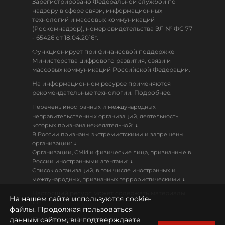
Зарегистрировано Федеральной службой по
надзору в сфере связи, информационных
технологий и массовых коммуникаций
(Роскомнадзор), номер свидетельства ЭЛ № ФС 77
- 65426 от 18.04.2016г.
Функционирует при финансовой поддержке
Министерства цифрового развития, связи и
массовых коммуникаций Российской Федерации.
На информационном ресурсе применяются
рекомендательные технологии. Подробнее.
Перечень иностранных и международных
неправительственных организаций, деятельность
↓
которых признана нежелательной:
В России признаны экстремистскими и запрещены
↓
организации:
Организации, СМИ и физические лица, признанные в
↓
России иностранными агентами:
Список организаций, в том числе иностранных и
↓
международных, признанных террористическими
Настоящий ресурс может содержать материалы
На нашем сайте используются cookie-
18+
файлы. Продолжая пользоваться
данным сайтом, вы подтверждаете
Политика конфиденциальности