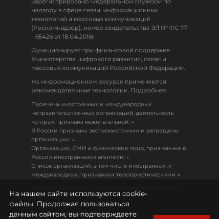
Зарегистрировано Федеральной службой по
надзору в сфере связи, информационных
технологий и массовых коммуникаций
(Роскомнадзор), номер свидетельства ЭЛ № ФС 77
- 65426 от 18.04.2016г.
Функционирует при финансовой поддержке
Министерства цифрового развития, связи и
массовых коммуникаций Российской Федерации.
На информационном ресурсе применяются
рекомендательные технологии. Подробнее.
Перечень иностранных и международных
неправительственных организаций, деятельность
↓
которых признана нежелательной:
В России признаны экстремистскими и запрещены
↓
организации:
Организации, СМИ и физические лица, признанные в
↓
России иностранными агентами:
Список организаций, в том числе иностранных и
↓
международных, признанных террористическими
Настоящий ресурс может содержать материалы
На нашем сайте используются cookie-
18+
файлы. Продолжая пользоваться
данным сайтом, вы подтверждаете
Политика конфиденциальности