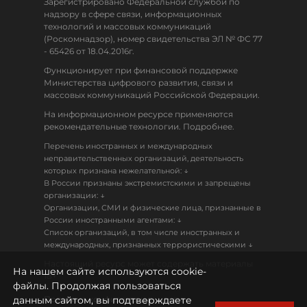
Зарегистрировано Федеральной службой по
надзору в сфере связи, информационных
технологий и массовых коммуникаций
(Роскомнадзор), номер свидетельства ЭЛ № ФС 77
- 65426 от 18.04.2016г.
Функционирует при финансовой поддержке
Министерства цифрового развития, связи и
массовых коммуникаций Российской Федерации.
На информационном ресурсе применяются
рекомендательные технологии. Подробнее.
Перечень иностранных и международных
неправительственных организаций, деятельность
↓
которых признана нежелательной:
В России признаны экстремистскими и запрещены
↓
организации:
Организации, СМИ и физические лица, признанные в
↓
России иностранными агентами:
Список организаций, в том числе иностранных и
↓
международных, признанных террористическими
Настоящий ресурс может содержать материалы
На нашем сайте используются cookie-
18+
файлы. Продолжая пользоваться
данным сайтом, вы подтверждаете
Политика конфиденциальности