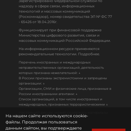
Зарегистрировано Федеральной службой по
надзору в сфере связи, информационных
технологий и массовых коммуникаций
(Роскомнадзор), номер свидетельства ЭЛ № ФС 77
- 65426 от 18.04.2016г.
Функционирует при финансовой поддержке
Министерства цифрового развития, связи и
массовых коммуникаций Российской Федерации.
На информационном ресурсе применяются
рекомендательные технологии. Подробнее.
Перечень иностранных и международных
неправительственных организаций, деятельность
↓
которых признана нежелательной:
В России признаны экстремистскими и запрещены
↓
организации:
Организации, СМИ и физические лица, признанные в
↓
России иностранными агентами:
Список организаций, в том числе иностранных и
↓
международных, признанных террористическими
Настоящий ресурс может содержать материалы
На нашем сайте используются cookie-
18+
файлы. Продолжая пользоваться
данным сайтом, вы подтверждаете
Политика конфиденциальности