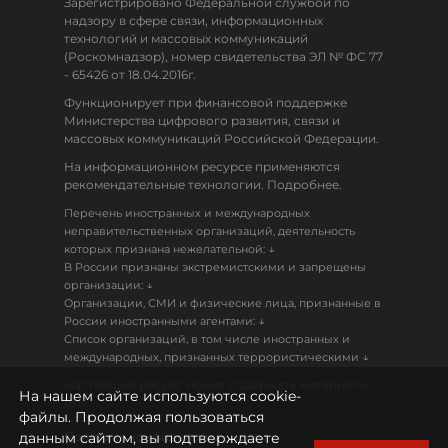
Зарегистрировано Федеральной службой по
надзору в сфере связи, информационных
технологий и массовых коммуникаций
(Роскомнадзор), номер свидетельства ЭЛ № ФС 77
- 65426 от 18.04.2016г.
Функционирует при финансовой поддержке
Министерства цифрового развития, связи и
массовых коммуникаций Российской Федерации.
На информационном ресурсе применяются
рекомендательные технологии. Подробнее.
Перечень иностранных и международных
неправительственных организаций, деятельность
↓
которых признана нежелательной:
В России признаны экстремистскими и запрещены
↓
организации:
Организации, СМИ и физические лица, признанные в
↓
России иностранными агентами:
Список организаций, в том числе иностранных и
↓
международных, признанных террористическими
Настоящий ресурс может содержать материалы
На нашем сайте используются cookie-
18+
файлы. Продолжая пользоваться
данным сайтом, вы подтверждаете
Политика конфиденциальности