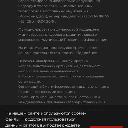
Зарегистрировано Федеральной службой по
надзору в сфере связи, информационных
технологий и массовых коммуникаций
(Роскомнадзор), номер свидетельства ЭЛ № ФС 77
- 65426 от 18.04.2016г.
Функционирует при финансовой поддержке
Министерства цифрового развития, связи и
массовых коммуникаций Российской Федерации.
На информационном ресурсе применяются
рекомендательные технологии. Подробнее.
Перечень иностранных и международных
неправительственных организаций, деятельность
↓
которых признана нежелательной:
В России признаны экстремистскими и запрещены
↓
организации:
Организации, СМИ и физические лица, признанные в
↓
России иностранными агентами:
Список организаций, в том числе иностранных и
↓
международных, признанных террористическими
Настоящий ресурс может содержать материалы
На нашем сайте используются cookie-
18+
файлы. Продолжая пользоваться
данным сайтом, вы подтверждаете
Политика конфиденциальности