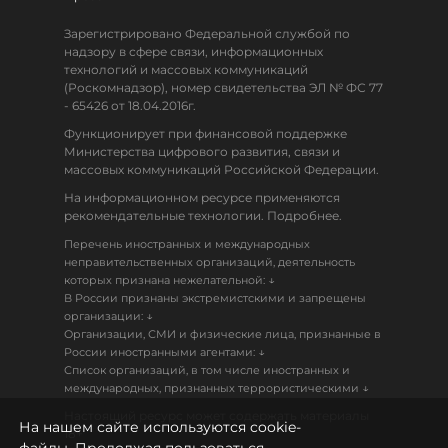
Зарегистрировано Федеральной службой по
надзору в сфере связи, информационных
технологий и массовых коммуникаций
(Роскомнадзор), номер свидетельства ЭЛ № ФС 77
- 65426 от 18.04.2016г.
Функционирует при финансовой поддержке
Министерства цифрового развития, связи и
массовых коммуникаций Российской Федерации.
На информационном ресурсе применяются
рекомендательные технологии. Подробнее.
Перечень иностранных и международных
неправительственных организаций, деятельность
↓
которых признана нежелательной:
В России признаны экстремистскими и запрещены
↓
организации:
Организации, СМИ и физические лица, признанные в
↓
России иностранными агентами:
Список организаций, в том числе иностранных и
↓
международных, признанных террористическими
Настоящий ресурс может содержать материалы
На нашем сайте используются cookie-
18+