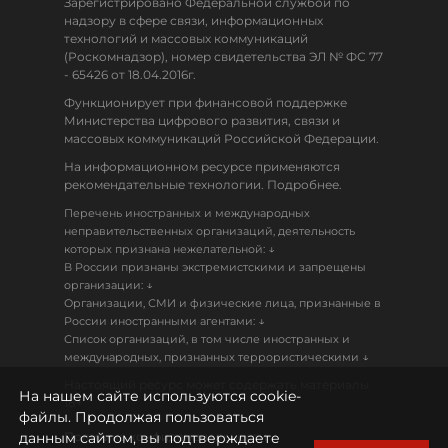
Зарегистрировано Федеральной службой по
надзору в сфере связи, информационных
технологий и массовых коммуникаций
(Роскомнадзор), номер свидетельства ЭЛ № ФС 77
- 65426 от 18.04.2016г.
Функционирует при финансовой поддержке
Министерства цифрового развития, связи и
массовых коммуникаций Российской Федерации.
На информационном ресурсе применяются
рекомендательные технологии. Подробнее.
Перечень иностранных и международных
неправительственных организаций, деятельность
↓
которых признана нежелательной:
В России признаны экстремистскими и запрещены
↓
организации:
Организации, СМИ и физические лица, признанные в
↓
России иностранными агентами:
Список организаций, в том числе иностранных и
↓
международных, признанных террористическими
Настоящий ресурс может содержать материалы
На нашем сайте используются cookie-
18+
файлы. Продолжая пользоваться
данным сайтом, вы подтверждаете
Политика конфиденциальности