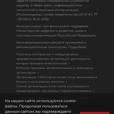
Зарегистрировано Федеральной службой по
надзору в сфере связи, информационных
технологий и массовых коммуникаций
(Роскомнадзор), номер свидетельства ЭЛ № ФС 77
- 65426 от 18.04.2016г.
Функционирует при финансовой поддержке
Министерства цифрового развития, связи и
массовых коммуникаций Российской Федерации.
На информационном ресурсе применяются
рекомендательные технологии. Подробнее.
Перечень иностранных и международных
неправительственных организаций, деятельность
↓
которых признана нежелательной:
В России признаны экстремистскими и запрещены
↓
организации:
Организации, СМИ и физические лица, признанные в
↓
России иностранными агентами:
Список организаций, в том числе иностранных и
↓
международных, признанных террористическими
Настоящий ресурс может содержать материалы
На нашем сайте используются cookie-
18+
файлы. Продолжая пользоваться
данным сайтом, вы подтверждаете
Политика конфиденциальности