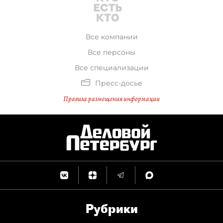
Все компании
Все персоны
Все специализации
Пресс-досье
Правила размещения информации
Рубрики