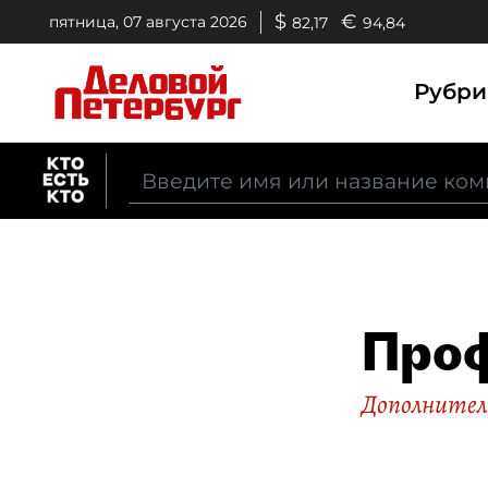
$
€
пятница, 07 августа 2026
82,17
94,84
Рубр
Проф
Дополнитель