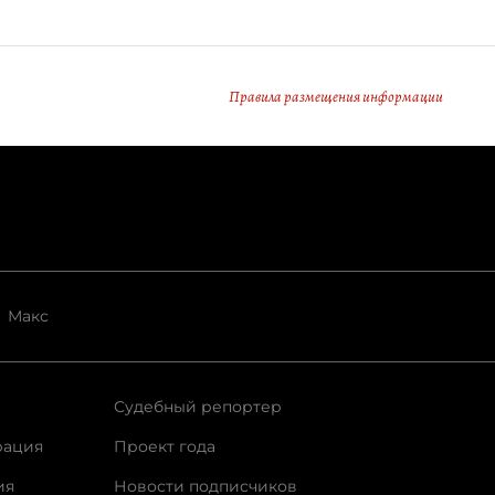
Правила размещения информации
Макс
Судебный репортер
рация
Проект года
ия
Новости подписчиков