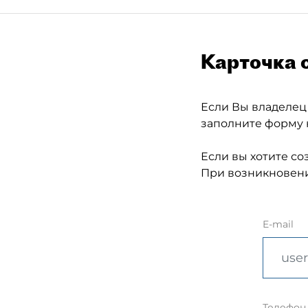
Карточка 
Если Вы владелец
заполните форму 
Если вы хотите со
При возникновени
E-mail
Телефон