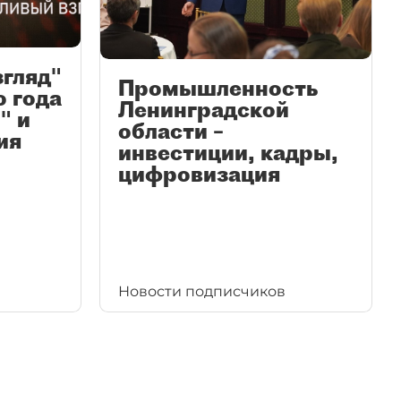
згляд"
Промышленность
ю года
Ленинградской
" и
области –
ия
инвестиции, кадры,
цифровизация
Новости подписчиков