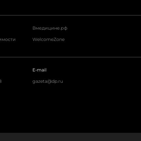
Вмедицине.рф
имости
WelcomeZone
E-mail
8
gazeta@dp.ru