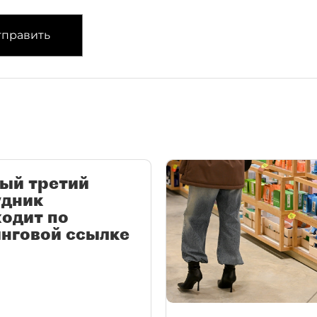
править
ый третий
удник
одит по
нговой ссылке