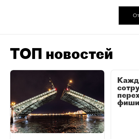
От
ТОП новостей
Кажд
сотр
перех
фиши