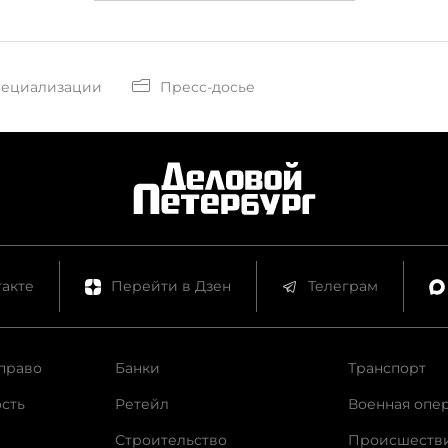
пециализации
Пресс-досье
акте
Перейти в Дзен
Телеграм
право
Банки
Транспорт
сть
Ретейл
Военная опе
Строительство
Происшеств