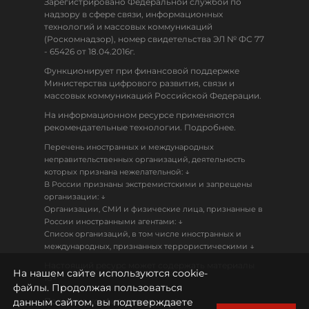
Зарегистрировано Федеральной службой по
надзору в сфере связи, информационных
технологий и массовых коммуникаций
(Роскомнадзор), номер свидетельства ЭЛ № ФС 77
- 65426 от 18.04.2016г.
Функционирует при финансовой поддержке
Министерства цифрового развития, связи и
массовых коммуникаций Российской Федерации.
На информационном ресурсе применяются
рекомендательные технологии. Подробнее.
Перечень иностранных и международных
неправительственных организаций, деятельность
↓
которых признана нежелательной:
В России признаны экстремистскими и запрещены
↓
организации:
Организации, СМИ и физические лица, признанные в
↓
России иностранными агентами:
Список организаций, в том числе иностранных и
↓
международных, признанных террористическими
Настоящий ресурс может содержать материалы
На нашем сайте используются cookie-
18+
файлы. Продолжая пользоваться
данным сайтом, вы подтверждаете
Политика конфиденциальности