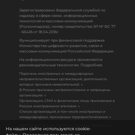
Зарегистрировано Федеральной службой по
надзору в сфере связи, информационных
технологий и массовых коммуникаций
(Роскомнадзор), номер свидетельства ЭЛ № ФС 77
- 65426 от 18.04.2016г.
Функционирует при финансовой поддержке
Министерства цифрового развития, связи и
массовых коммуникаций Российской Федерации.
На информационном ресурсе применяются
рекомендательные технологии. Подробнее.
Перечень иностранных и международных
неправительственных организаций, деятельность
↓
которых признана нежелательной:
В России признаны экстремистскими и запрещены
↓
организации:
Организации, СМИ и физические лица, признанные в
↓
России иностранными агентами:
Список организаций, в том числе иностранных и
↓
международных, признанных террористическими
Настоящий ресурс может содержать материалы
На нашем сайте используются cookie-
18+