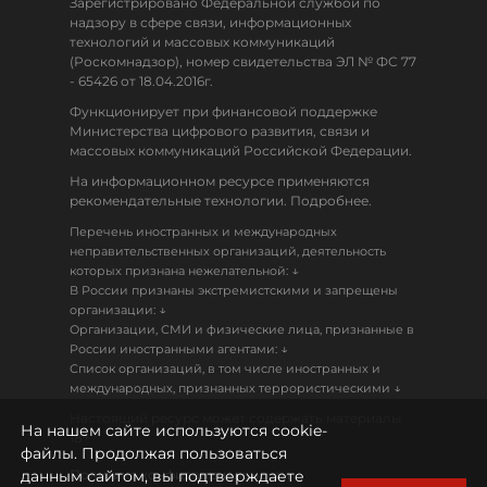
Зарегистрировано Федеральной службой по
надзору в сфере связи, информационных
технологий и массовых коммуникаций
(Роскомнадзор), номер свидетельства ЭЛ № ФС 77
- 65426 от 18.04.2016г.
Функционирует при финансовой поддержке
Министерства цифрового развития, связи и
массовых коммуникаций Российской Федерации.
На информационном ресурсе применяются
рекомендательные технологии. Подробнее.
Перечень иностранных и международных
неправительственных организаций, деятельность
↓
которых признана нежелательной:
В России признаны экстремистскими и запрещены
↓
организации:
Организации, СМИ и физические лица, признанные в
↓
России иностранными агентами:
Список организаций, в том числе иностранных и
↓
международных, признанных террористическими
Настоящий ресурс может содержать материалы
На нашем сайте используются cookie-
18+
файлы. Продолжая пользоваться
данным сайтом, вы подтверждаете
Политика конфиденциальности