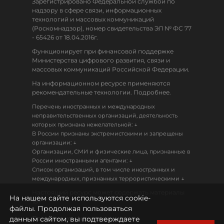
Зарегистрировано Федеральной службой по
надзору в сфере связи, информационных
технологий и массовых коммуникаций
(Роскомнадзор), номер свидетельства ЭЛ № ФС 77
- 65426 от 18.04.2016г.
Функционирует при финансовой поддержке
Министерства цифрового развития, связи и
массовых коммуникаций Российской Федерации.
На информационном ресурсе применяются
рекомендательные технологии. Подробнее.
Перечень иностранных и международных
неправительственных организаций, деятельность
↓
которых признана нежелательной:
В России признаны экстремистскими и запрещены
↓
организации:
Организации, СМИ и физические лица, признанные в
↓
России иностранными агентами:
Список организаций, в том числе иностранных и
↓
международных, признанных террористическими
Настоящий ресурс может содержать материалы
На нашем сайте используются cookie-
18+
файлы. Продолжая пользоваться
данным сайтом, вы подтверждаете
Политика конфиденциальности