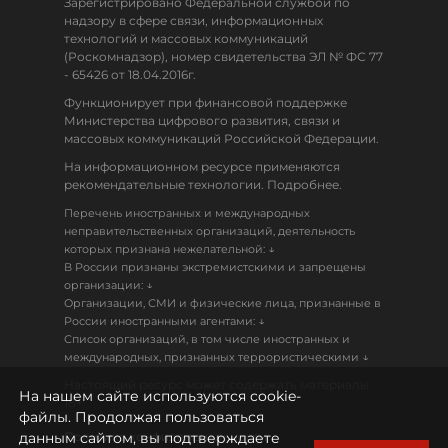
Зарегистрировано Федеральной службой по
надзору в сфере связи, информационных
технологий и массовых коммуникаций
(Роскомнадзор), номер свидетельства ЭЛ № ФС 77
- 65426 от 18.04.2016г.
Функционирует при финансовой поддержке
Министерства цифрового развития, связи и
массовых коммуникаций Российской Федерации.
На информационном ресурсе применяются
рекомендательные технологии. Подробнее.
Перечень иностранных и международных
неправительственных организаций, деятельность
↓
которых признана нежелательной:
В России признаны экстремистскими и запрещены
↓
организации:
Организации, СМИ и физические лица, признанные в
↓
России иностранными агентами:
Список организаций, в том числе иностранных и
↓
международных, признанных террористическими
Настоящий ресурс может содержать материалы
На нашем сайте используются cookie-
18+
файлы. Продолжая пользоваться
данным сайтом, вы подтверждаете
Политика конфиденциальности