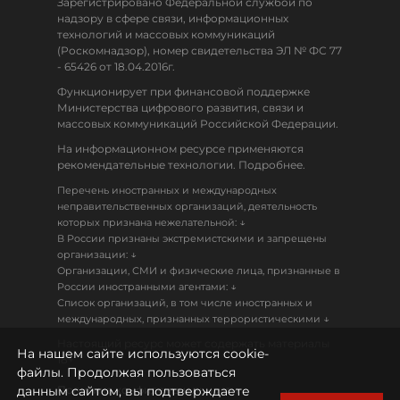
Зарегистрировано Федеральной службой по
надзору в сфере связи, информационных
технологий и массовых коммуникаций
(Роскомнадзор), номер свидетельства ЭЛ № ФС 77
- 65426 от 18.04.2016г.
Функционирует при финансовой поддержке
Министерства цифрового развития, связи и
массовых коммуникаций Российской Федерации.
На информационном ресурсе применяются
рекомендательные технологии. Подробнее.
Перечень иностранных и международных
неправительственных организаций, деятельность
↓
которых признана нежелательной:
В России признаны экстремистскими и запрещены
↓
организации:
Организации, СМИ и физические лица, признанные в
↓
России иностранными агентами:
Список организаций, в том числе иностранных и
↓
международных, признанных террористическими
Настоящий ресурс может содержать материалы
На нашем сайте используются cookie-
18+
файлы. Продолжая пользоваться
данным сайтом, вы подтверждаете
Политика конфиденциальности