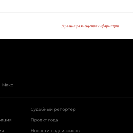
Правила размещения информации
Макс
Судебный репортер
рация
Проект года
ия
Новости подписчиков