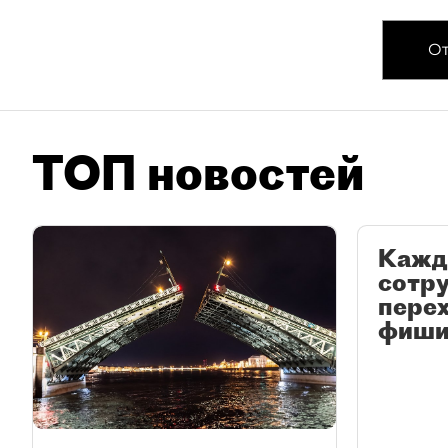
От
ТОП новостей
Кажд
сотр
перех
фиши