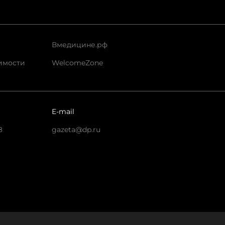
Вмедицине.рф
имости
WelcomeZone
E-mail
8
gazeta@dp.ru