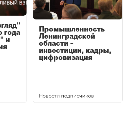
згляд"
Промышленность
ю года
Ленинградской
" и
области –
ия
инвестиции, кадры,
цифровизация
Новости подписчиков