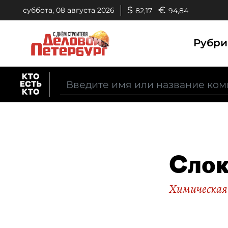
$
€
суббота, 08 августа 2026
82,17
94,84
Рубр
Сло
Химическая