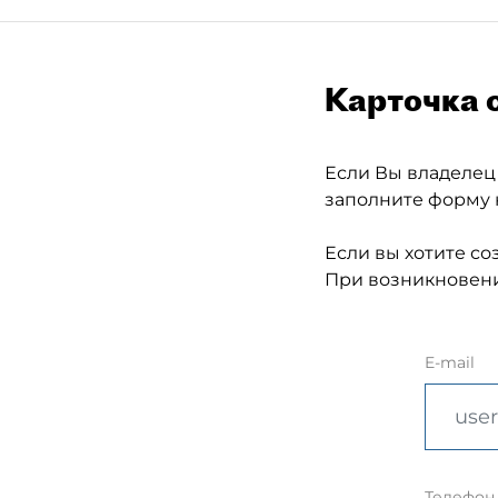
Карточка 
Если Вы владелец
заполните форму 
Если вы хотите со
При возникновени
E-mail
Телефон