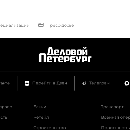
пециализации
Пресс-досье
акте
Перейти в Дзен
Телеграм
право
Банки
Транспорт
сть
Ретейл
Военная опе
Строительство
Происшеств